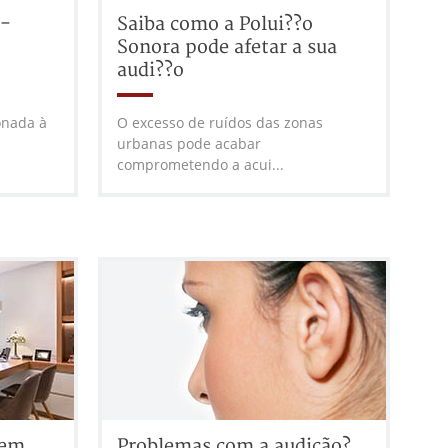
 -
Saiba como a Polui??o
Sonora pode afetar a sua
audi??o
onada à
O excesso de ruídos das zonas
urbanas pode acabar
comprometendo a acui...
 em
Problemas com a audição?