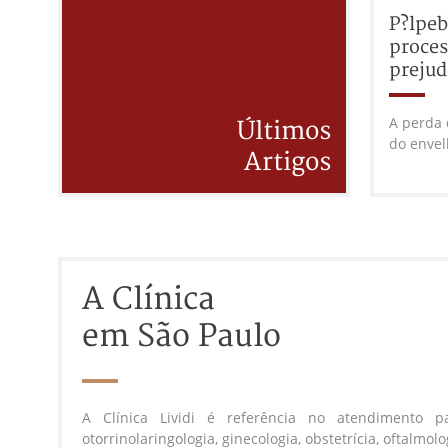
P?lpeb
proces
prejud
A perda 
Últimos
do envel
Artigos
A Clínica
em São Paulo
A Clínica Lividi é referência no atendimento pa
otorrinolaringologia, ginecologia, obstetrícia, oftalmolo