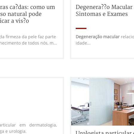
ras ca?das: como um
Degenera??o Macular
so natural pode
Sintomas e Exames
icar a vis?o
da firmeza da pele faz parte
Degeneração macular
relaci
hecimento de todos nós, m...
idade...
rticular em dermatologia,
ga e urologia.
Urologista particular