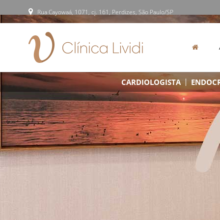
Rua Cayowaá, 1071, cj. 161, Perdizes, São Paulo/SP
CARDIOLOGISTA
ENDOCR