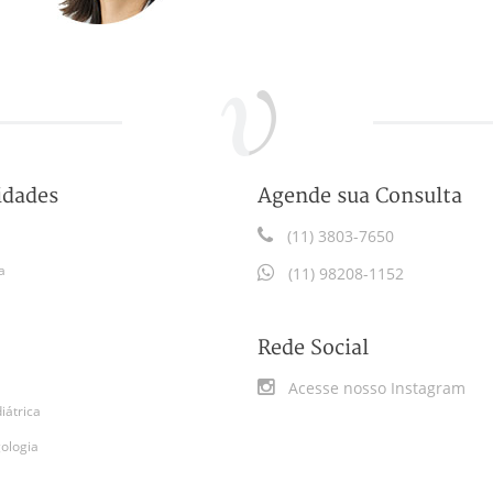
idades
Agende sua Consulta
(11) 3803-7650
a
(11) 98208-1152
Rede Social
Acesse nosso Instagram
iátrica
gologia