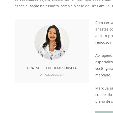
especialização no assunto, como é o caso da Drª Camilla D
Com cerca 
anestésico
após o pr
repouso na
Ao agenda
especiali
DRA. SUELLEN TIEMI SHIBATA
você gar
OFTALMOLOGISTA
mercado.
Marque já
cuidar da
plano de 