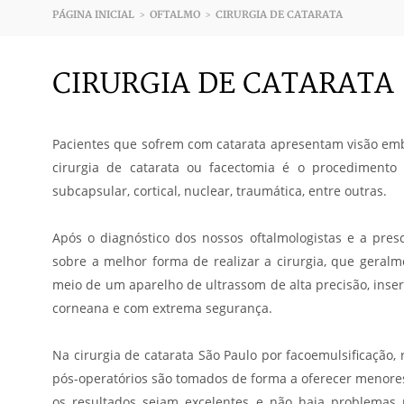
PÁGINA INICIAL
OFTALMO
CIRURGIA DE CATARATA
>
>
CIRURGIA DE CATARATA
Pacientes que sofrem com catarata apresentam visão emb
cirurgia de catarata ou facectomia é o procedimento 
subcapsular, cortical, nuclear, traumática, entre outras.
Após o diagnóstico dos nossos oftalmologistas e a pres
sobre a melhor forma de realizar a cirurgia, que geral
meio de um aparelho de ultrassom de alta precisão, inse
corneana e com extrema segurança.
Na cirurgia de catarata São Paulo por facoemulsificação, r
pós-operatórios são tomados de forma a oferecer menores
os resultados sejam excelentes e não haja problemas n