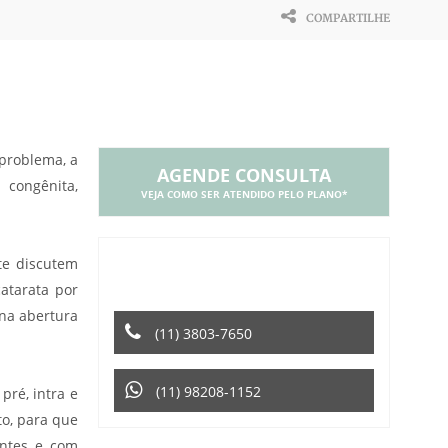
COMPARTILHE
problema, a
AGENDE CONSULTA
 congênita,
VEJA COMO SER ATENDIDO PELO PLANO*
ENTRE EM CONTATO PELO
nte discutem
TELEFONE OU WHATSAPP
atarata por
ena abertura
(11) 3803-7650
(11) 98208-1152
pré, intra e
to, para que
entes e com