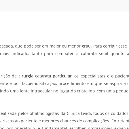
açada, que pode ser em maior ou menor grau. Para corrigir esse 
mais indicado, tanto para combater a catarata senil quanto a
crição de
cirurgia catarata particular
, os especialistas e o pacie
mente é por facoemulsificação, procedimento em que se aspira a c
rindo uma lente intraocular no lugar do cristalino, com uma pequ
ealizada pelos oftalmologistas da Clínica Lividi, todos os cuidados 
 riscos ao paciente e menores chances de complicações. Entretan
o pós-operatório, é fundamental escolher profissionais experi