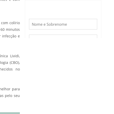
 com colírio
- 60 minutos
r infecção e
ica Lividi,
ogia (CBO),
hecidos no
melhor para
as pelo seu