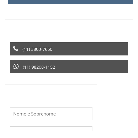
ENTRE EM CONTATO PELO TELEFONE OU
WHATSAPP
(11) 3803-7650
(11) 98208-1152